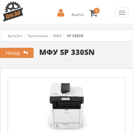
0
Toggl
Выйти
navig
КупиЗип
Оргтехника
МФУ
SP 330SN
МФУ SP 330SN
Назад