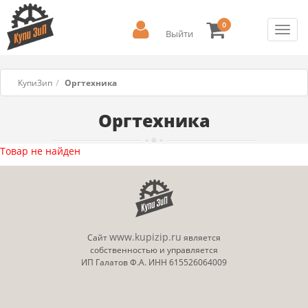
0
Toggl
Выйти
navig
КупиЗип
Оргтехника
Оргтехника
Товар не найден
www.kupizip.ru
Сайт
является
собственностью и управляется
ИП Галатов Ф.А. ИНН 615526064009