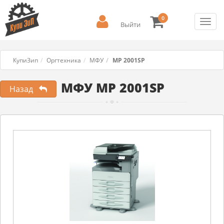
0
Toggl
Выйти
navig
КупиЗип
Оргтехника
МФУ
MP 2001SP
МФУ MP 2001SP
Назад