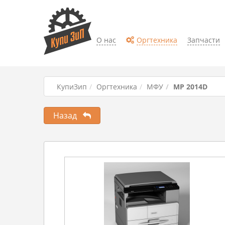
О нас
Оргтехника
Запчасти
КупиЗип
Оргтехника
МФУ
MP 2014D
Назад