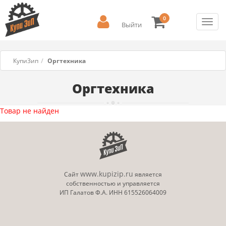
0
Toggl
Выйти
navig
КупиЗип
Оргтехника
Оргтехника
Товар не найден
www.kupizip.ru
Сайт
является
собственностью и управляется
ИП Галатов Ф.А. ИНН 615526064009