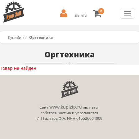
0
Toggl
Выйти
navig
КупиЗип
Оргтехника
Оргтехника
Товар не найден
www.kupizip.ru
Сайт
является
собственностью и управляется
ИП Галатов Ф.А. ИНН 615526064009