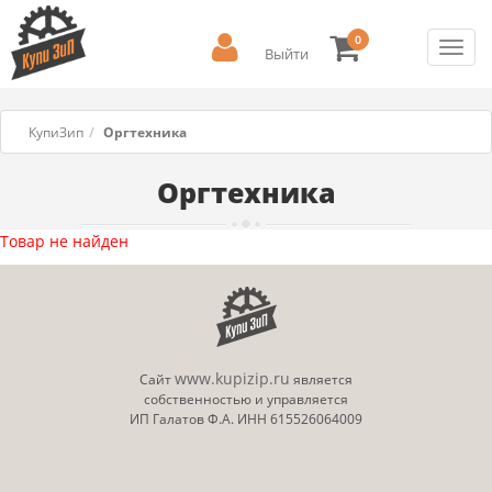
0
Toggl
Выйти
navig
КупиЗип
Оргтехника
Оргтехника
Товар не найден
www.kupizip.ru
Сайт
является
собственностью и управляется
ИП Галатов Ф.А. ИНН 615526064009