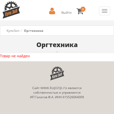
0
Toggl
Выйти
navig
КупиЗип
Оргтехника
Оргтехника
Товар не найден
www.kupizip.ru
Сайт
является
собственностью и управляется
ИП Галатов Ф.А. ИНН 615526064009