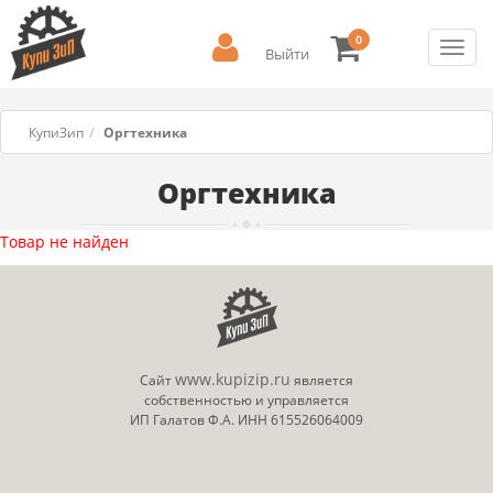
0
Toggl
Выйти
navig
КупиЗип
Оргтехника
Оргтехника
Товар не найден
www.kupizip.ru
Сайт
является
собственностью и управляется
ИП Галатов Ф.А. ИНН 615526064009