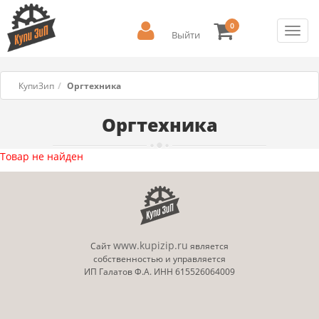
0
Toggl
Выйти
navig
КупиЗип
Оргтехника
Оргтехника
Товар не найден
www.kupizip.ru
Сайт
является
собственностью и управляется
ИП Галатов Ф.А. ИНН 615526064009