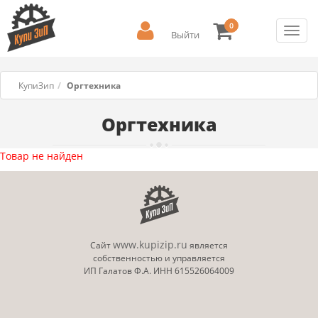
0
Toggl
Выйти
navig
КупиЗип
Оргтехника
Оргтехника
Товар не найден
www.kupizip.ru
Сайт
является
собственностью и управляется
ИП Галатов Ф.А. ИНН 615526064009