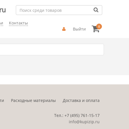
ru
ьи
Контакты
0
Выйти
ти
Расходные материалы
Доставка и оплата
Тел.:
+7 (495)
761-15-17
info@kupizip.ru