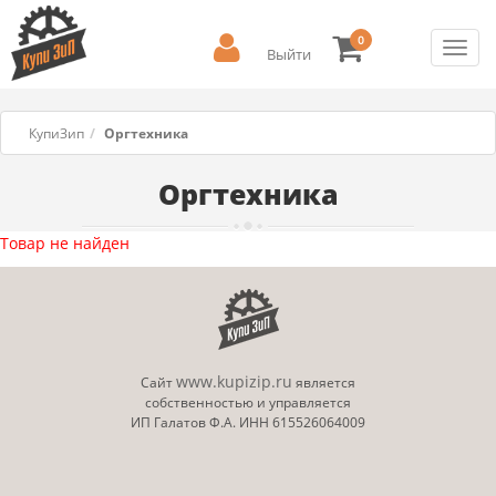
0
Toggl
Выйти
navig
КупиЗип
Оргтехника
Оргтехника
Товар не найден
www.kupizip.ru
Сайт
является
собственностью и управляется
ИП Галатов Ф.А. ИНН 615526064009