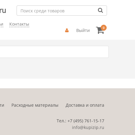
ru
ьи
Контакты
0
Выйти
ти
Расходные материалы
Доставка и оплата
Тел.:
+7 (495)
761-15-17
info@kupizip.ru