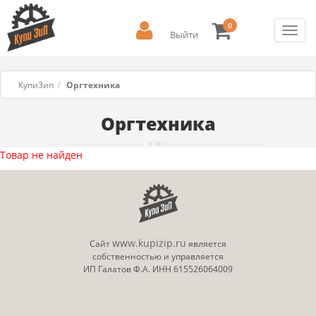
0
Toggl
Выйти
navig
КупиЗип
Оргтехника
Оргтехника
Товар не найден
www.kupizip.ru
Сайт
является
собственностью и управляется
ИП Галатов Ф.А. ИНН 615526064009