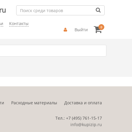
ru
ьи
Контакты
0
Выйти
ти
Расходные материалы
Доставка и оплата
Тел.:
+7 (495)
761-15-17
info@kupizip.ru