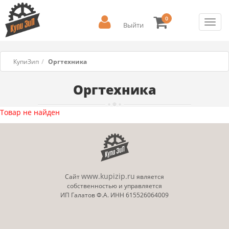
0
Toggl
Выйти
navig
КупиЗип
Оргтехника
Оргтехника
Товар не найден
www.kupizip.ru
Сайт
является
собственностью и управляется
ИП Галатов Ф.А. ИНН 615526064009