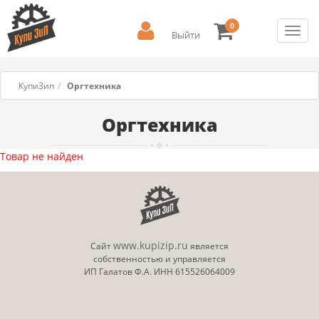
0
Toggl
Выйти
navig
КупиЗип
Оргтехника
Оргтехника
Товар не найден
www.kupizip.ru
Сайт
является
собственностью и управляется
ИП Галатов Ф.А. ИНН 615526064009