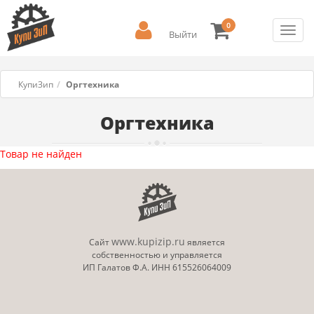
0
Toggl
Выйти
navig
КупиЗип
Оргтехника
Оргтехника
Товар не найден
www.kupizip.ru
Сайт
является
собственностью и управляется
ИП Галатов Ф.А. ИНН 615526064009