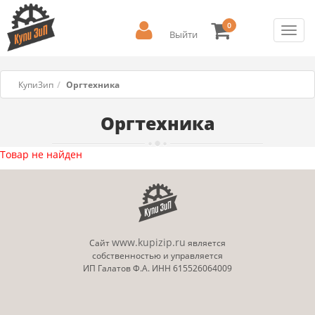
0
Toggl
Выйти
navig
КупиЗип
Оргтехника
Оргтехника
Товар не найден
www.kupizip.ru
Сайт
является
собственностью и управляется
ИП Галатов Ф.А. ИНН 615526064009