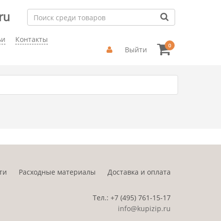
ru
ьи
Контакты
0
Выйти
ти
Расходные материалы
Доставка и оплата
Тел.:
+7 (495)
761-15-17
info@kupizip.ru