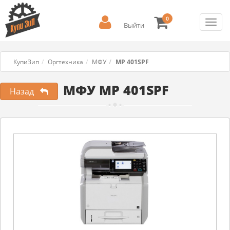
0
Toggl
Выйти
navig
КупиЗип
Оргтехника
МФУ
MP 401SPF
МФУ MP 401SPF
Назад