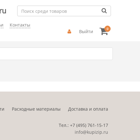
ru
ьи
Контакты
0
Выйти
ти
Расходные материалы
Доставка и оплата
Тел.:
+7 (495)
761-15-17
info@kupizip.ru