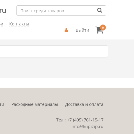
ru
ьи
Контакты
0
Выйти
ти
Расходные материалы
Доставка и оплата
Тел.:
+7 (495)
761-15-17
info@kupizip.ru