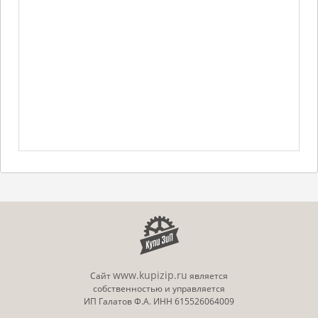
www.kupizip.ru
Сайт
является
собственностью и управляется
ИП Галатов Ф.А. ИНН 615526064009