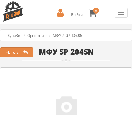
0
Toggl
Выйти
navig
КупиЗип
Оргтехника
МФУ
SP 204SN
МФУ SP 204SN
Назад