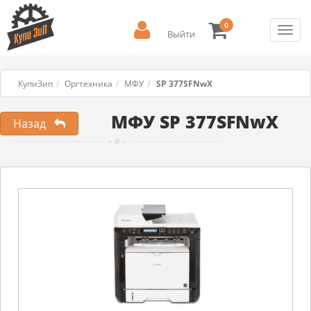
0
Toggl
Выйти
navig
КупиЗип
Оргтехника
МФУ
SP 377SFNwX
МФУ SP 377SFNwX
Назад