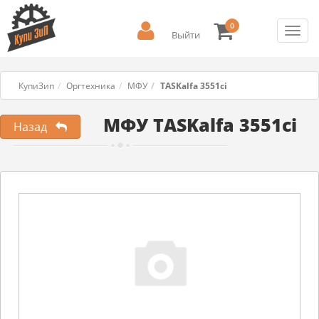
0
Toggl
Выйти
navig
КупиЗип
Оргтехника
МФУ
TASKalfa 3551ci
МФУ TASKalfa 3551ci
Назад