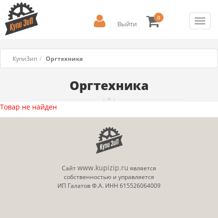
0
Toggl
Выйти
navig
КупиЗип
Оргтехника
Оргтехника
Товар не найден
www.kupizip.ru
Сайт
является
собственностью и управляется
ИП Галатов Ф.А. ИНН 615526064009