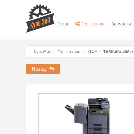
О нас
Оргтехника
Запчасти
КупиЗип
Оргтехника
МФУ
TASKalfa 406ci
Назад