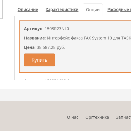
Купить
Описание
Характеристики
Опции
Расходные
Артикул
: 1503R23NL0
Название
: Интерфейс факса FAX System 10 для TASKa
Цена
: 38 587.28 руб.
Купить
Артикул
: 1503RH3NL0
Название
: Интерфейс факса FAX System 11 для TASKa
Цена
: 18 305.42 руб.
Купить
О нас
Оргтехника
Запчас