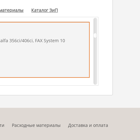
 материалы
Каталог ЗиП
lfa 356ci/406ci, FAX System 10
lfa 306ci, FAX System 11
ти
Расходные материалы
Доставка и оплата