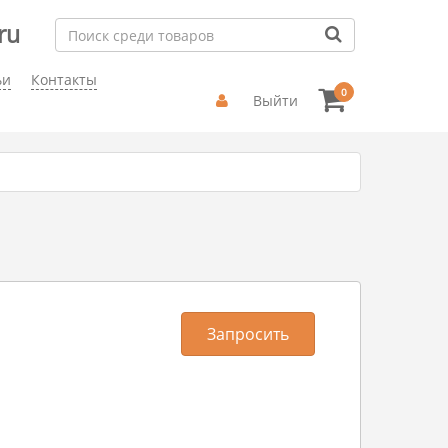
ru
ьи
Контакты
0
Выйти
-5100 для TASKalfa 356ci/406ci, 75 л.,
Запросить
5110