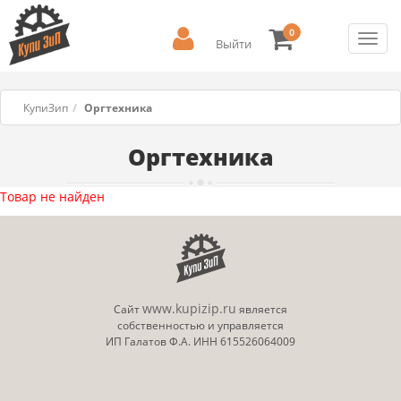
0
Toggl
Выйти
navig
КупиЗип
Оргтехника
Оргтехника
Товар не найден
www.kupizip.ru
Сайт
является
собственностью и управляется
ИП Галатов Ф.А. ИНН 615526064009