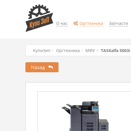
О нас
Оргтехника
Запчасти
КупиЗип
Оргтехника
МФУ
TASKalfa 5003i
Назад