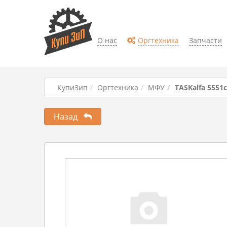
О нас
Оргтехника
Запчасти
КупиЗип
Оргтехника
МФУ
TASKalfa 5551c
Назад