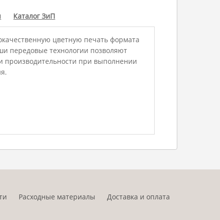
ы
Каталог ЗиП
ококачественную цветную печать формата
аши передовые технологии позволяют
 и производительности при выполнении
я.
ти
Расходные материалы
Доставка и оплата