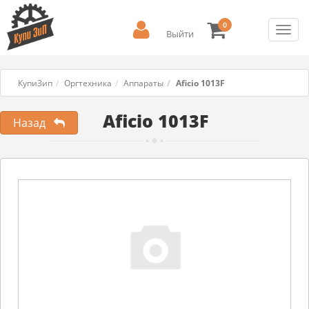
0
Toggl
Выйти
navig
КупиЗип
Оргтехника
Аппараты
Aficio 1013F
Aficio 1013F
Назад