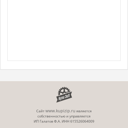
www.kupizip.ru
Сайт
является
собственностью и управляется
ИП Галатов Ф.А. ИНН 615526064009