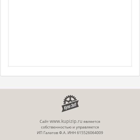
www.kupizip.ru
Сайт
является
собственностью и управляется
ИП Галатов Ф.А. ИНН 615526064009