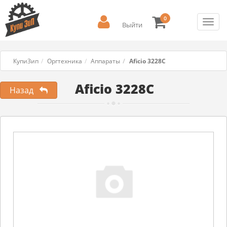
0
Toggl
Выйти
navig
КупиЗип
Оргтехника
Аппараты
Aficio 3228C
Aficio 3228C
Назад