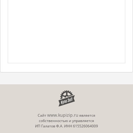
www.kupizip.ru
Сайт
является
собственностью и управляется
ИП Галатов Ф.А. ИНН 615526064009