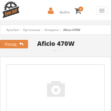
0
Toggl
Выйти
navig
КупиЗип
Оргтехника
Аппараты
Aficio 470W
Aficio 470W
Назад