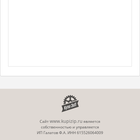
www.kupizip.ru
Сайт
является
собственностью и управляется
ИП Галатов Ф.А. ИНН 615526064009