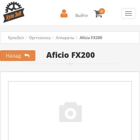
0
Toggl
Выйти
navig
КупиЗип
Оргтехника
Аппараты
Aficio FX200
Aficio FX200
Назад