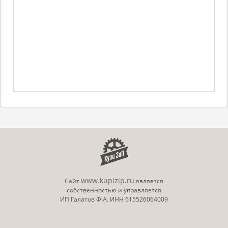
www.kupizip.ru
Сайт
является
собственностью и управляется
ИП Галатов Ф.А. ИНН 615526064009