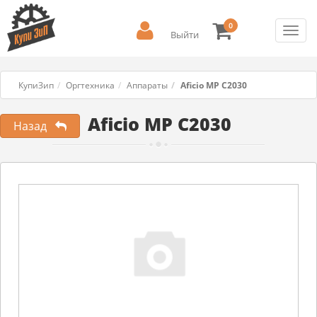
0
Toggl
Выйти
navig
КупиЗип
Оргтехника
Аппараты
Aficio MP C2030
Aficio MP C2030
Назад