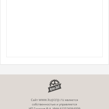
www.kupizip.ru
Сайт
является
собственностью и управляется
ИП Галатов Ф.А. ИНН 615526064009