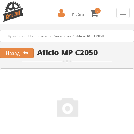
0
Toggl
Выйти
navig
КупиЗип
Оргтехника
Аппараты
Aficio MP C2050
Aficio MP C2050
Назад