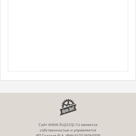
www.kupizip.ru
Сайт
является
собственностью и управляется
ИП Галатов Ф.А. ИНН 615526064009