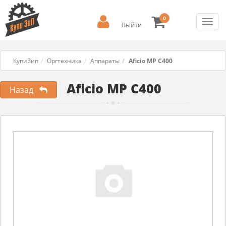
0
Toggl
Выйти
navig
КупиЗип
Оргтехника
Аппараты
Aficio MP C400
Aficio MP C400
Назад