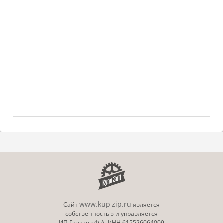
www.kupizip.ru
Сайт
является
собственностью и управляется
ИП Галатов Ф.А. ИНН 615526064009