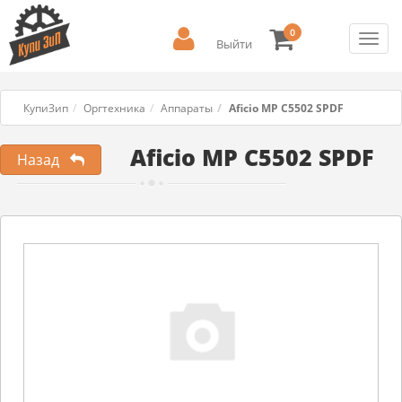
0
Toggl
Выйти
navig
КупиЗип
Оргтехника
Аппараты
Aficio MP C5502 SPDF
Aficio MP C5502 SPDF
Назад