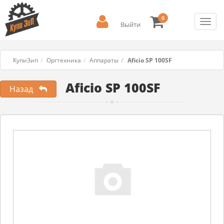
0
Toggl
Выйти
navig
КупиЗип
Оргтехника
Аппараты
Aficio SP 100SF
Aficio SP 100SF
Назад