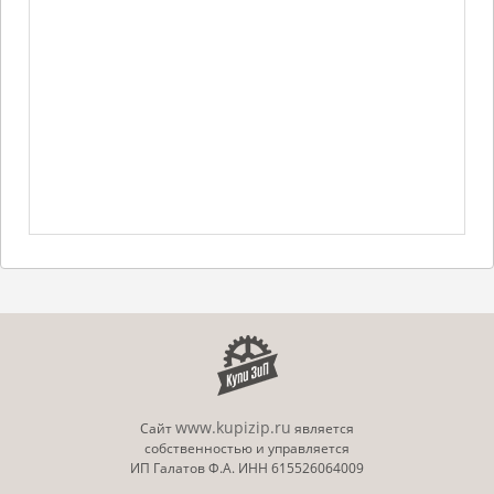
www.kupizip.ru
Сайт
является
собственностью и управляется
ИП Галатов Ф.А. ИНН 615526064009