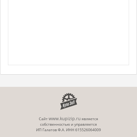
www.kupizip.ru
Сайт
является
собственностью и управляется
ИП Галатов Ф.А. ИНН 615526064009