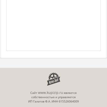
www.kupizip.ru
Сайт
является
собственностью и управляется
ИП Галатов Ф.А. ИНН 615526064009