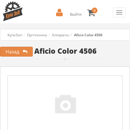
0
Toggl
Выйти
navig
КупиЗип
Оргтехника
Аппараты
Aficio Color 4506
Aficio Color 4506
Назад