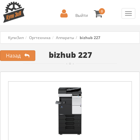
0
Toggl
Выйти
navig
КупиЗип
Оргтехника
Аппараты
bizhub 227
bizhub 227
Назад