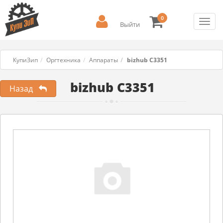
0
Toggl
Выйти
navig
КупиЗип
Оргтехника
Аппараты
bizhub C3351
bizhub C3351
Назад