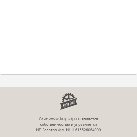
www.kupizip.ru
Сайт
является
собственностью и управляется
ИП Галатов Ф.А. ИНН 615526064009