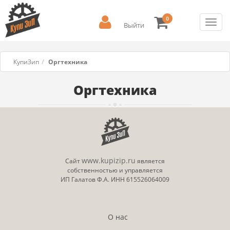
0
Toggl
Выйти
navig
КупиЗип
Оргтехника
Оргтехника
www.kupizip.ru
Сайт
является
собственностью и управляется
ИП Галатов Ф.А. ИНН 615526064009
О нас