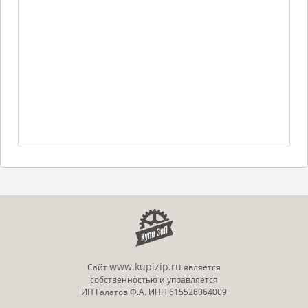
www.kupizip.ru
Сайт
является
собственностью и управляется
ИП Галатов Ф.А. ИНН 615526064009