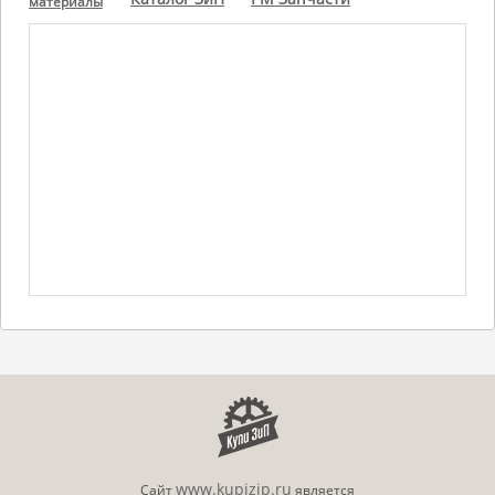
материалы
www.kupizip.ru
Сайт
является