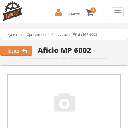
0
Toggl
Выйти
navig
КупиЗип
Оргтехника
Аппараты
Aficio MP 6002
Aficio MP 6002
Назад